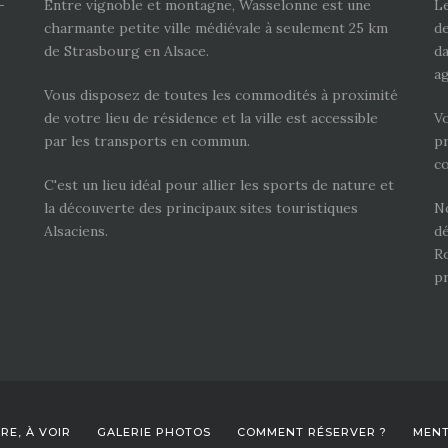
-
Entre vignoble et montagne, Wasselonne est une
Le
charmante petite ville médiévale à seulement 25 km
de
de Strasbourg en Alsace.
da
ag
Vous disposez de toutes les commodités à proximité
de votre lieu de résidence et la ville est accessible
V
par les transports en commun.
pr
c
C'est un lieu idéal pour allier les sports de nature et
la découverte des principaux sites touristiques
No
Alsaciens.
dé
Ro
pr
IRE, À VOIR
GALERIE PHOTOS
COMMENT RÉSERVER ?
MENT