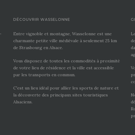
DÉCOUVRIR WASSELONNE
G
-
Entre vignoble et montagne, Wasselonne est une
Le
charmante petite ville médiévale à seulement 25 km
de
de Strasbourg en Alsace.
da
ag
Vous disposez de toutes les commodités à proximité
de votre lieu de résidence et la ville est accessible
V
par les transports en commun.
pr
c
C'est un lieu idéal pour allier les sports de nature et
la découverte des principaux sites touristiques
No
Alsaciens.
dé
Ro
pr