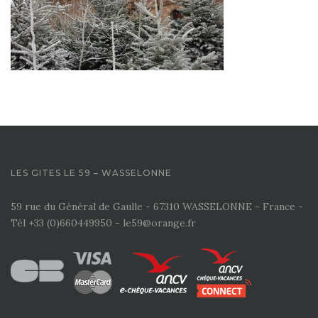
LES GITES LE 59 – WASSELONNE
59 rue du Général de Gaulle - 67310 WASSELONNE - France -
Tél +33 (0)660449950 - le59@orange.fr