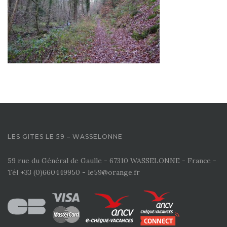
LES GITES LE 59 – WASSELONNE
59 rue du Général de Gaulle - 67310 WASSELONNE - France -
Tél +33 (0)660449950 - le59@orange.fr