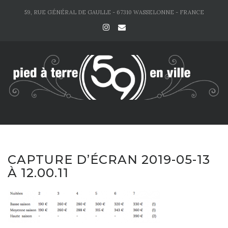
Skip
59, RUE GÉNÉRAL DE GAULLE - 67310 WASSELONNE - FRANCE
to
content
CAPTURE D’ÉCRAN 2019-05-13
À 12.00.11