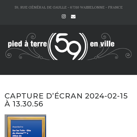
Skip
59, RUE GÉNÉRAL DE GAULLE - 67310 WASSELONNE - FRANCE
to
content
CAPTURE D’ÉCRAN 2024-02-15
À 13.30.56