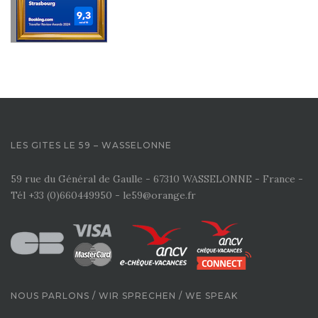
LES GITES LE 59 – WASSELONNE
59 rue du Général de Gaulle - 67310 WASSELONNE - France -
Tél +33 (0)660449950 - le59@orange.fr
NOUS PARLONS / WIR SPRECHEN / WE SPEAK