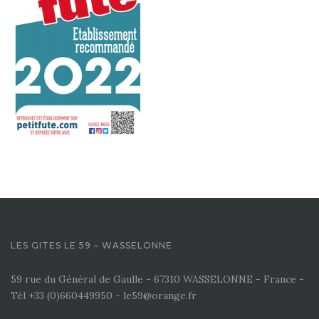
LES GITES LE 59 – WASSELONNE
59 rue du Général de Gaulle - 67310 WASSELONNE - France -
Tél +33 (0)660449950 - le59@orange.fr